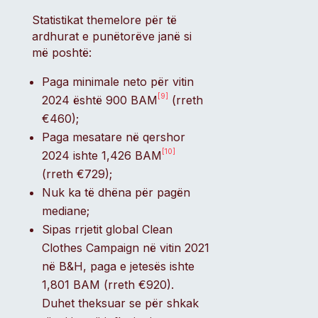
Statistikat themelore për të
ardhurat e punëtorëve janë si
më poshtë:
Paga minimale neto për vitin
[9]
2024 është 900 BAM
(rreth
€460);
Paga mesatare në qershor
[10]
2024 ishte 1,426 BAM
(rreth €729);
Nuk ka të dhëna për pagën
mediane;
Sipas rrjetit global Clean
Clothes Campaign në vitin 2021
në B&H, paga e jetesës ishte
1,801 BAM (rreth €920).
Duhet theksuar se për shkak