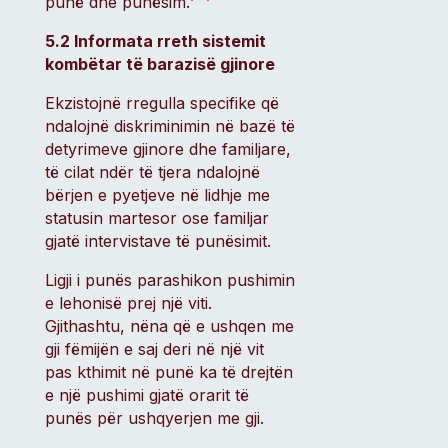
punë dhe punësim.
5.2 Informata rreth sistemit
kombëtar të barazisë gjinore
Ekzistojnë rregulla specifike që
ndalojnë diskriminimin në bazë të
detyrimeve gjinore dhe familjare,
të cilat ndër të tjera ndalojnë
bërjen e pyetjeve në lidhje me
statusin martesor ose familjar
gjatë intervistave të punësimit.
Ligji i punës parashikon pushimin
e lehonisë prej një viti.
Gjithashtu, nëna që e ushqen me
gji fëmijën e saj deri në një vit
pas kthimit në punë ka të drejtën
e një pushimi gjatë orarit të
punës për ushqyerjen me gji.