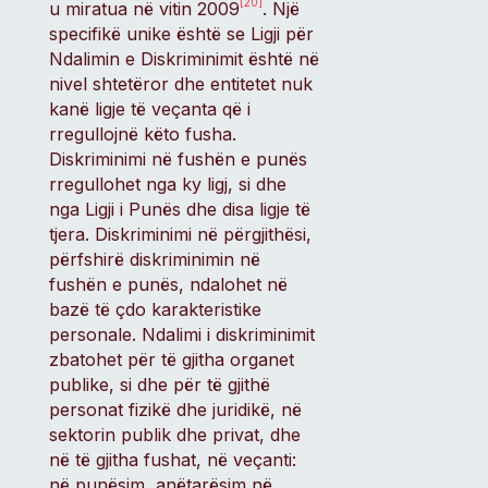
[20]
u miratua në vitin 2009
. Një
specifikë unike është se Ligji për
Ndalimin e Diskriminimit është në
nivel shtetëror dhe entitetet nuk
kanë ligje të veçanta që i
rregullojnë këto fusha.
Diskriminimi në fushën e punës
rregullohet nga ky ligj, si dhe
nga Ligji i Punës dhe disa ligje të
tjera. Diskriminimi në përgjithësi,
përfshirë diskriminimin në
fushën e punës, ndalohet në
bazë të çdo karakteristike
personale. Ndalimi i diskriminimit
zbatohet për të gjitha organet
publike, si dhe për të gjithë
personat fizikë dhe juridikë, në
sektorin publik dhe privat, dhe
në të gjitha fushat, në veçanti:
në punësim, anëtarësim në