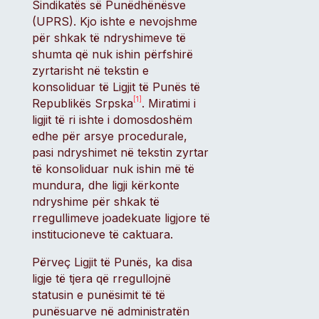
Sindikatës së Punëdhënësve
(UPRS). Kjo ishte e nevojshme
për shkak të ndryshimeve të
shumta që nuk ishin përfshirë
zyrtarisht në tekstin e
konsoliduar të Ligjit të Punës të
[1]
Republikës Srpska
. Miratimi i
ligjit të ri ishte i domosdoshëm
edhe për arsye procedurale,
pasi ndryshimet në tekstin zyrtar
të konsoliduar nuk ishin më të
mundura, dhe ligji kërkonte
ndryshime për shkak të
rregullimeve joadekuate ligjore të
institucioneve të caktuara.
Përveç Ligjit të Punës, ka disa
ligje të tjera që rregullojnë
statusin e punësimit të të
punësuarve në administratën