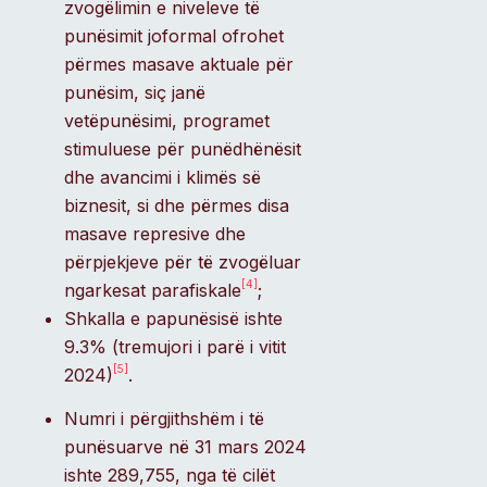
zvogëlimin e niveleve të
punësimit joformal ofrohet
përmes masave aktuale për
punësim, siç janë
vetëpunësimi, programet
stimuluese për punëdhënësit
dhe avancimi i klimës së
biznesit, si dhe përmes disa
masave represive dhe
përpjekjeve për të zvogëluar
[4]
ngarkesat parafiskale
;
Shkalla e papunësisë ishte
9.3% (tremujori i parë i vitit
[5]
2024)
.
Numri i përgjithshëm i të
punësuarve në 31 mars 2024
ishte 289,755, nga të cilët