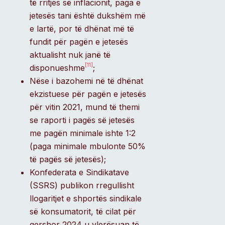
të rritjes së inflacionit, paga e
jetesës tani është dukshëm më
e lartë, por të dhënat më të
fundit për pagën e jetesës
aktualisht nuk janë të
[11]
disponueshme
;
Nëse i bazohemi në të dhënat
ekzistuese për pagën e jetesës
për vitin 2021, mund të themi
se raporti i pagës së jetesës
me pagën minimale ishte 1:2
(paga minimale mbulonte 50%
të pagës së jetesës);
Konfederata e Sindikatave
(SSRS) publikon rregullisht
llogaritjet e shportës sindikale
së konsumatorit, të cilat për
qershor 2024 u vlerësuan të