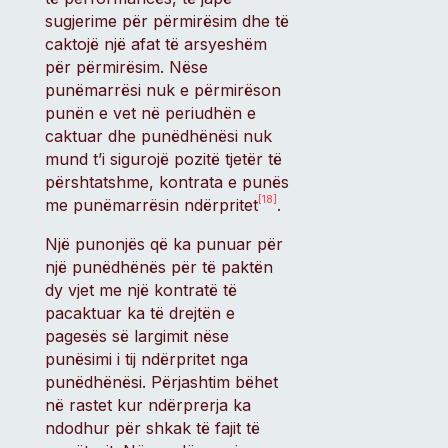
sugjerime për përmirësim dhe të
caktojë një afat të arsyeshëm
për përmirësim. Nëse
punëmarrësi nuk e përmirëson
punën e vet në periudhën e
caktuar dhe punëdhënësi nuk
mund t’i sigurojë pozitë tjetër të
përshtatshme, kontrata e punës
[18]
me punëmarrësin ndërpritet
.
Një punonjës që ka punuar për
një punëdhënës për të paktën
dy vjet me një kontratë të
pacaktuar ka të drejtën e
pagesës së largimit nëse
punësimi i tij ndërpritet nga
punëdhënësi. Përjashtim bëhet
në rastet kur ndërprerja ka
ndodhur për shkak të fajit të