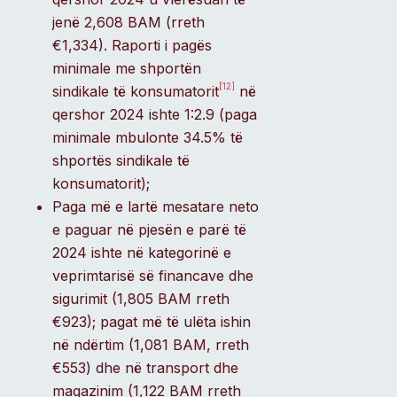
jenë 2,608 BAM (rreth
€1,334). Raporti i pagës
minimale me shportën
[12]
sindikale të konsumatorit
në
qershor 2024 ishte 1:2.9 (paga
minimale mbulonte 34.5% të
shportës sindikale të
konsumatorit);
Paga më e lartë mesatare neto
e paguar në pjesën e parë të
2024 ishte në kategorinë e
veprimtarisë së financave dhe
sigurimit (1,805 BAM rreth
€923); pagat më të ulëta ishin
në ndërtim (1,081 BAM, rreth
€553) dhe në transport dhe
magazinim (1,122 BAM rreth