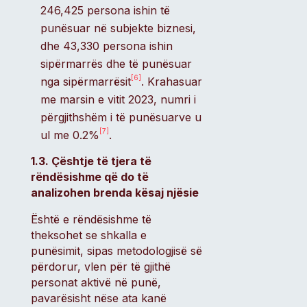
246,425 persona ishin të
punësuar në subjekte biznesi,
dhe 43,330 persona ishin
sipërmarrës dhe të punësuar
[6]
nga sipërmarrësit
. Krahasuar
me marsin e vitit 2023, numri i
përgjithshëm i të punësuarve u
[7]
ul me 0.2%
.
1.3. Çështje të tjera të
rëndësishme që do të
analizohen brenda kësaj njësie
Është e rëndësishme të
theksohet se shkalla e
punësimit, sipas metodologjisë së
përdorur, vlen për të gjithë
personat aktivë në punë,
pavarësisht nëse ata kanë