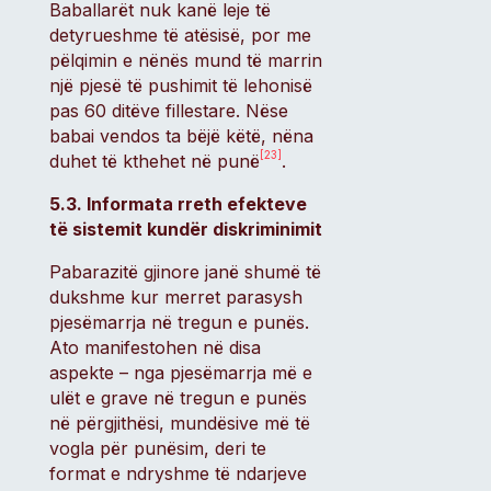
Baballarët nuk kanë leje të
detyrueshme të atësisë, por me
pëlqimin e nënës mund të marrin
një pjesë të pushimit të lehonisë
pas 60 ditëve fillestare. Nëse
babai vendos ta bëjë këtë, nëna
[23]
duhet të kthehet në punë
.
5.3. Informata rreth efekteve
të sistemit kundër diskriminimit
Pabarazitë gjinore janë shumë të
dukshme kur merret parasysh
pjesëmarrja në tregun e punës.
Ato manifestohen në disa
aspekte – nga pjesëmarrja më e
ulët e grave në tregun e punës
në përgjithësi, mundësive më të
vogla për punësim, deri te
format e ndryshme të ndarjeve