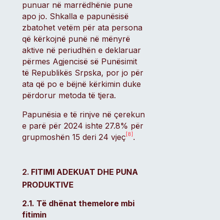
punuar në marrëdhënie pune
apo jo. Shkalla e papunësisë
zbatohet vetëm për ata persona
që kërkojnë punë në mënyrë
aktive në periudhën e deklaruar
përmes Agjencisë së Punësimit
të Republikës Srpska, por jo për
ata që po e bëjnë kërkimin duke
përdorur metoda të tjera.
Papunësia e të rinjve në çerekun
e parë për 2024 ishte 27.8% për
[8]
grupmoshën 15 deri 24 vjeç
.
FITIMI ADEKUAT DHE PUNA
PRODUKTIVE
2.1. Të dhënat themelore mbi
fitimin