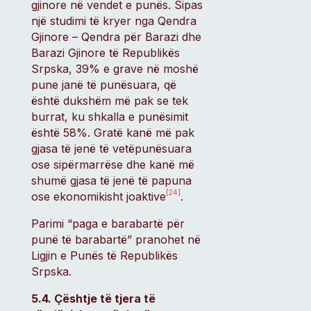
gjinore në vendet e punës. Sipas
një studimi të kryer nga Qendra
Gjinore – Qendra për Barazi dhe
Barazi Gjinore të Republikës
Srpska, 39% e grave në moshë
pune janë të punësuara, që
është dukshëm më pak se tek
burrat, ku shkalla e punësimit
është 58%. Gratë kanë më pak
gjasa të jenë të vetëpunësuara
ose sipërmarrëse dhe kanë më
shumë gjasa të jenë të papuna
[24]
ose ekonomikisht joaktive
.
Parimi “paga e barabartë për
punë të barabartë” pranohet në
Ligjin e Punës të Republikës
Srpska.
5.4. Çështje të tjera të