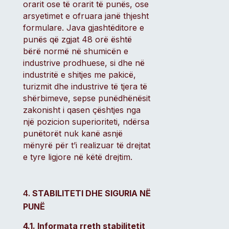
orarit ose të orarit të punës, ose
arsyetimet e ofruara janë thjesht
formulare. Java gjashtëditore e
punës që zgjat 48 orë është
bërë normë në shumicën e
industrive prodhuese, si dhe në
industritë e shitjes me pakicë,
turizmit dhe industrive të tjera të
shërbimeve, sepse punëdhënësit
zakonisht i qasen çështjes nga
një pozicion superioriteti, ndërsa
punëtorët nuk kanë asnjë
mënyrë për t’i realizuar të drejtat
e tyre ligjore në këtë drejtim.
STABILITETI DHE SIGURIA NË
PUNË
4.1. Informata rreth stabilitetit