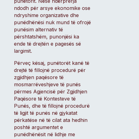
punëtorit. Nëse ndërprerja
ndodh për arsye ekonomike ose
ndryshime organizative dhe
punëdhënësi nuk mund të ofrojë
punësim alternativ të
përshtatshëm, punonjësi ka
ende të drejtën e pagesës së
largimit.
Përveç kësaj, punëtorët kanë të
drejtë të fillojnë procedurë për
zgjidhjen paqësore të
mosmarrëveshjeve të punës
përmes Agjencisë për Zgjidhjen
Paqësore të Kontesteve të
Punës, dhe të fillojnë procedurë
të ligjit të punës në gjykatat
përkatëse në të cilat ata hedhin
poshtë argumentet e
punëdhënësit në lidhje me