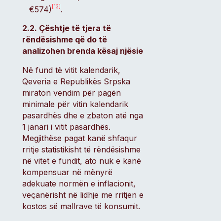
[13]
€574)
.
2.2. Çështje të tjera të
rëndësishme që do të
analizohen brenda kësaj njësie
Në fund të vitit kalendarik,
Qeveria e Republikës Srpska
miraton vendim për pagën
minimale për vitin kalendarik
pasardhës dhe e zbaton atë nga
1 janari i vitit pasardhës.
Megjithëse pagat kanë shfaqur
rritje statistikisht të rëndësishme
në vitet e fundit, ato nuk e kanë
kompensuar në mënyrë
adekuate normën e inflacionit,
veçanërisht në lidhje me rritjen e
kostos së mallrave të konsumit.