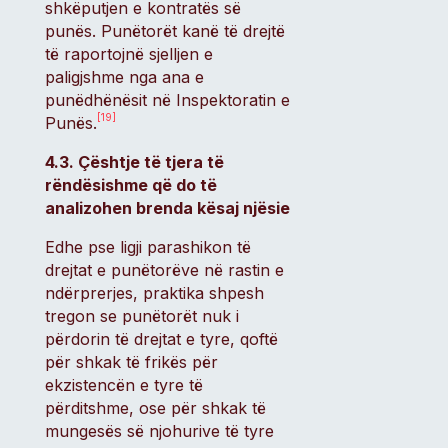
shkëputjen e kontratës së
punës. Punëtorët kanë të drejtë
të raportojnë sjelljen e
paligjshme nga ana e
punëdhënësit në Inspektoratin e
[19]
Punës.
4.3. Çështje të tjera të
rëndësishme që do të
analizohen brenda kësaj njësie
Edhe pse ligji parashikon të
drejtat e punëtorëve në rastin e
ndërprerjes, praktika shpesh
tregon se punëtorët nuk i
përdorin të drejtat e tyre, qoftë
për shkak të frikës për
ekzistencën e tyre të
përditshme, ose për shkak të
mungesës së njohurive të tyre