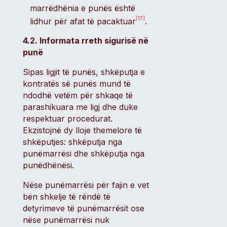
marrëdhënia e punës është
[17]
lidhur për afat të pacaktuar
.
4.2. Informata rreth sigurisë në
punë
Sipas ligjit të punës, shkëputja e
kontratës së punës mund të
ndodhë vetëm për shkaqe të
parashikuara me ligj dhe duke
respektuar procedurat.
Ekzistojnë dy lloje themelore të
shkëputjes: shkëputja nga
punëmarrësi dhe shkëputja nga
punëdhënësi.
Nëse punëmarrësi për fajin e vet
bën shkelje të rëndë të
detyrimeve të punëmarrësit ose
nëse punëmarrësi nuk