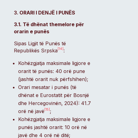
ORARI I DENJË I PUNËS
3.1. Të dhënat themelore për
orarin e punës
Sipas Ligjit të Punës të
[14]
Republikës Srpska
:
Kohëzgjatja maksimale ligjore e
orarit të punës: 40 orë pune
(jashtë orarit nuk përfshihen);
Orari mesatar i punës (të
dhënat e Eurostatit për Bosnjë
dhe Hercegovinën, 2024): 41.7
[15]
orë në javë
;
Kohëzgjatja maksimale ligjore e
punës jashtë orarit: 10 orë në
javë dhe 4 orë në ditë;