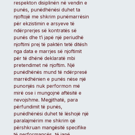
respekton disiplinën në vendin e
punës, punëdhënësi duhet ta
njoftojë me shkrim punëmarrësin
për ekzistimin e arsyeve të
ndërprerjes së kontratës së
punës dhe t’i japë një periudhë
njoftimi prej të paktën tetë ditësh
nga data e marrjes së njoftimit
për të dhënë deklaratë mbi
pretendimet në njoftim. Një
punëdhënës mund të ndërpresë
marrëdhënien e punës nëse një
punonjës nuk performon më
mirë ose i mungojnë aftësitë e
nevojshme. Megjithatë, para
përfundimit të punës,
punëdhënësi duhet të lëshojë një
paralajmërim me shkrim që
përshkruan mangësitë specifike
të performancës, të japë