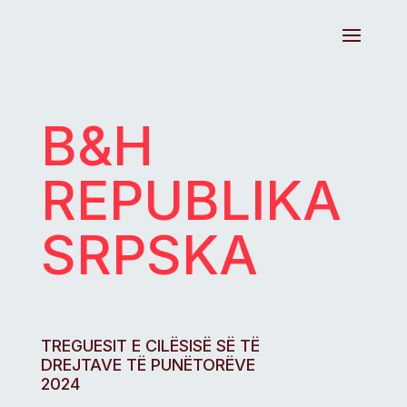
B&H
REPUBLIKA
SRPSKA
TREGUESIT E CILËSISË SË TË
DREJTAVE TË PUNËTORËVE
2024