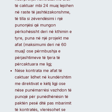
të caktuar mbi 24 muaj lejohen
në raste të jashtëzakonshme,
të tilla si zëvendësimi i një
punonjësi që mungon
përkohësisht deri në kthimin e
tyre, puna në një projekt me
afat (maksimumi deri në 60
muaj) ose përmbushja e
përjashtimeve të tjera të
përcaktuara me ligj;
Nëse kontrata me afat të
caktuar lidhet në kundërshtim
me direktivat e këtij ligji ose
nëse punëmarrësi vazhdon të
punojë për punëdhënësin të
paktën pesë ditë pas mbarimit
të kontratës, vlerësohet se