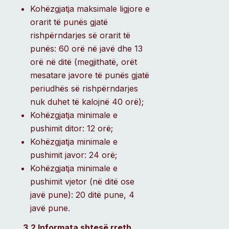
Kohëzgjatja maksimale ligjore e
orarit të punës gjatë
rishpërndarjes së orarit të
punës: 60 orë në javë dhe 13
orë në ditë (megjithatë, orët
mesatare javore të punës gjatë
periudhës së rishpërndarjes
nuk duhet të kalojnë 40 orë);
Kohëzgjatja minimale e
pushimit ditor: 12 orë;
Kohëzgjatja minimale e
pushimit javor: 24 orë;
Kohëzgjatja minimale e
pushimit vjetor (në ditë ose
javë pune): 20 ditë pune, 4
javë pune.
3.2 Informata shtesë rreth