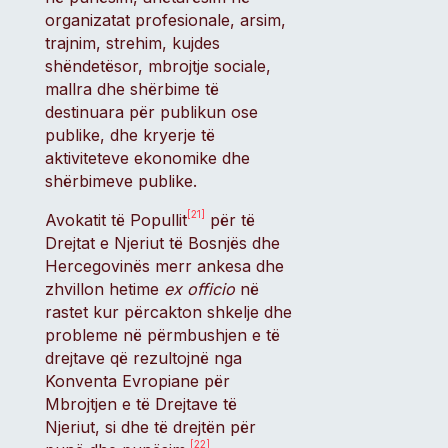
organizatat profesionale, arsim,
trajnim, strehim, kujdes
shëndetësor, mbrojtje sociale,
mallra dhe shërbime të
destinuara për publikun ose
publike, dhe kryerje të
aktiviteteve ekonomike dhe
shërbimeve publike.
[21]
Avokatit të Popullit
për të
Drejtat e Njeriut të Bosnjës dhe
Hercegovinës merr ankesa dhe
zhvillon hetime
ex officio
në
rastet kur përcakton shkelje dhe
probleme në përmbushjen e të
drejtave që rezultojnë nga
Konventa Evropiane për
Mbrojtjen e të Drejtave të
Njeriut, si dhe të drejtën për
[22]