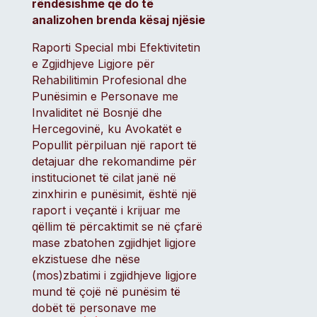
rëndësishme që do të
analizohen brenda kësaj njësie
Raporti Special mbi Efektivitetin
e Zgjidhjeve Ligjore për
Rehabilitimin Profesional dhe
Punësimin e Personave me
Invaliditet në Bosnjë dhe
Hercegovinë, ku Avokatët e
Popullit përpiluan një raport të
detajuar dhe rekomandime për
institucionet të cilat janë në
zinxhirin e punësimit, është një
raport i veçantë i krijuar me
qëllim të përcaktimit se në çfarë
mase zbatohen zgjidhjet ligjore
ekzistuese dhe nëse
(mos)zbatimi i zgjidhjeve ligjore
mund të çojë në punësim të
dobët të personave me