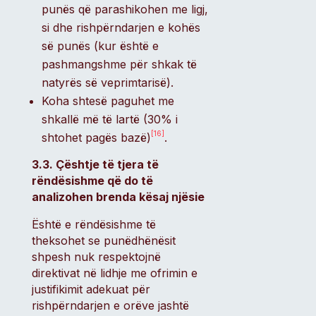
punës që parashikohen me ligj,
si dhe rishpërndarjen e kohës
së punës (kur është e
pashmangshme për shkak të
natyrës së veprimtarisë).
Koha shtesë paguhet me
shkallë më të lartë (30% i
[16]
shtohet pagës bazë)
.
3.3. Çështje të tjera të
rëndësishme që do të
analizohen brenda kësaj njësie
Është e rëndësishme të
theksohet se punëdhënësit
shpesh nuk respektojnë
direktivat në lidhje me ofrimin e
justifikimit adekuat për
rishpërndarjen e orëve jashtë