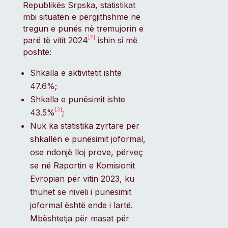
Republikës Srpska, statistikat
mbi situatën e përgjithshme në
tregun e punës në tremujorin e
[2]
parë të vitit 2024
ishin si më
poshtë:
Shkalla e aktivitetit ishte
47.6%;
Shkalla e punësimit ishte
[3]
43.5%
;
Nuk ka statistika zyrtare për
shkallën e punësimit joformal,
ose ndonjë lloj prove, përveç
se në Raportin e Komisionit
Evropian për vitin 2023, ku
thuhet se niveli i punësimit
joformal është ende i lartë.
Mbështetja për masat për