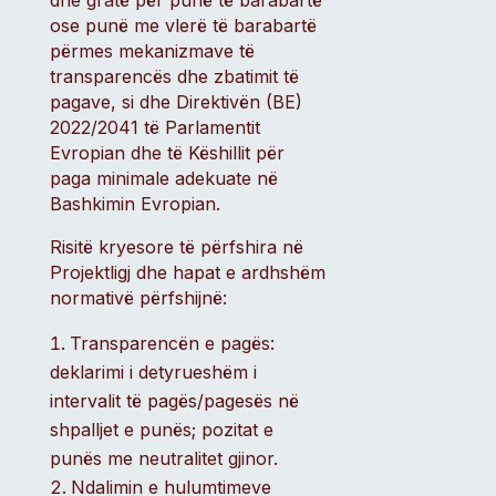
dhe gratë për punë të barabartë
ose punë me vlerë të barabartë
përmes mekanizmave të
transparencës dhe zbatimit të
pagave, si dhe Direktivën (BE)
2022/2041 të Parlamentit
Evropian dhe të Këshillit për
paga minimale adekuate në
Bashkimin Evropian.
Risitë kryesore të përfshira në
Projektligj dhe hapat e ardhshëm
normativë përfshijnë:
Transparencën e pagës:
deklarimi i detyrueshëm i
intervalit të pagës/pagesës në
shpalljet e punës; pozitat e
punës me neutralitet gjinor.
Ndalimin e hulumtimeve