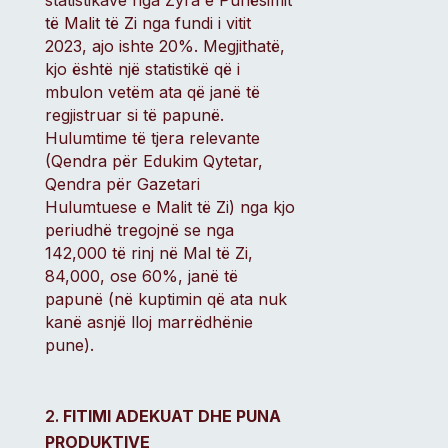
statistikave nga Zyra e Punësimit
të Malit të Zi nga fundi i vitit
2023, ajo ishte 20%. Megjithatë,
kjo është një statistikë që i
mbulon vetëm ata që janë të
regjistruar si të papunë.
Hulumtime të tjera relevante
(Qendra për Edukim Qytetar,
Qendra për Gazetari
Hulumtuese e Malit të Zi) nga kjo
periudhë tregojnë se nga
142,000 të rinj në Mal të Zi,
84,000, ose 60%, janë të
papunë (në kuptimin që ata nuk
kanë asnjë lloj marrëdhënie
pune).
FITIMI ADEKUAT DHE PUNA
PRODUKTIVE