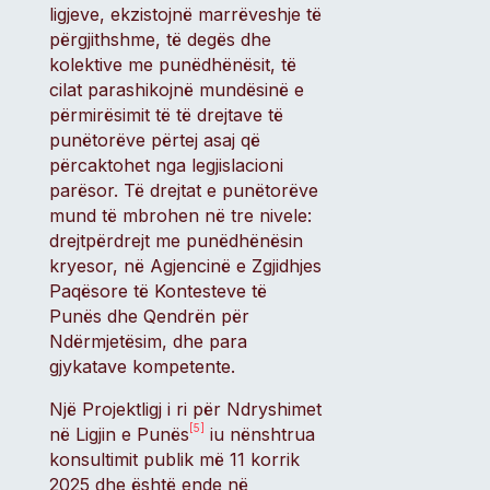
ligjeve, ekzistojnë marrëveshje të
përgjithshme, të degës dhe
kolektive me punëdhënësit, të
cilat parashikojnë mundësinë e
përmirësimit të të drejtave të
punëtorëve përtej asaj që
përcaktohet nga legjislacioni
parësor. Të drejtat e punëtorëve
mund të mbrohen në tre nivele:
drejtpërdrejt me punëdhënësin
kryesor, në Agjencinë e Zgjidhjes
Paqësore të Kontesteve të
Punës dhe Qendrën për
Ndërmjetësim, dhe para
gjykatave kompetente.
Një Projektligj i ri për Ndryshimet
[5]
në Ligjin e Punës
iu nënshtrua
konsultimit publik më 11 korrik
2025 dhe është ende në