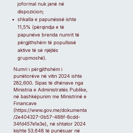
joformal nuk janë në
dispozicion;
shkalla e papunësisë ishte
11,5% (përqindja e të
papunëve brenda numrit të
përgjithshëm të popullsisë
aktive të së njëjtës
grupmoshë).
Numri i përgjithshëm i
punëtorëve në vitin 2024 ishte
282,600. Sipas të dhënave nga
Ministria e Administratës Publike,
në bashkëpunim me Ministrinë e
Financave
(https://www.gov.me/dokumenta
/2e404327-0b57-488f-8cdd-
34fd457e1e3e), në shtator 2024
kishte 53,648 të punësuar në