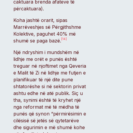
caktuara brenda afateve të
përcaktuara).
Koha jashtë orarit, sipas
Marrëveshjes së Përgjithshme
Kolektive, paguhet 40% më
[14]
shumë se paga bazë.
Një ndryshim i mundshëm në
lidhje me orët e punës është
treguar në njoftimet nga Qeveria
e Malit të Zi në lidhje me futjen e
planifikuar të një dite pune
shtatorëshe si në sektorin privat
ashtu edhe në atë publik. Siç u
tha, synimi është të kryhet një
nga reformat më të mëdha të
punës që synon “përmirësimin e
cilësisë së jetës së qytetarëve
dhe sigurimin e më shumë kohe