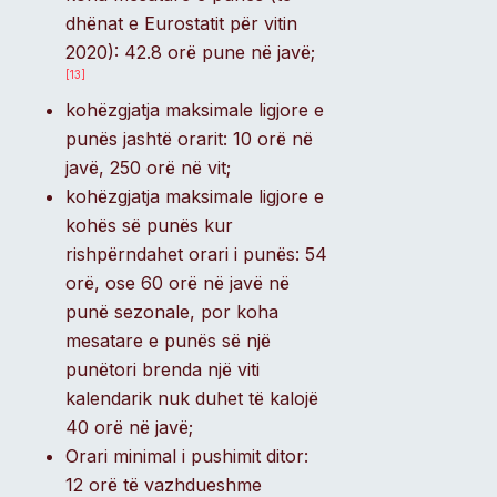
dhënat e Eurostatit për vitin
2020): 42.8 orë pune në javë;
[13]
kohëzgjatja maksimale ligjore e
punës jashtë orarit: 10 orë në
javë, 250 orë në vit;
kohëzgjatja maksimale ligjore e
kohës së punës kur
rishpërndahet orari i punës: 54
orë, ose 60 orë në javë në
punë sezonale, por koha
mesatare e punës së një
punëtori brenda një viti
kalendarik nuk duhet të kalojë
40 orë në javë;
Orari minimal i pushimit ditor:
12 orë të vazhdueshme