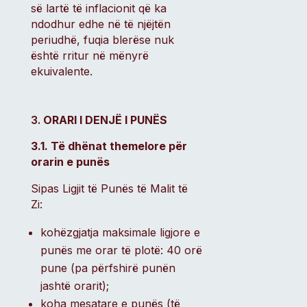
së lartë të inflacionit që ka
ndodhur edhe në të njëjtën
periudhë, fuqia blerëse nuk
është rritur në mënyrë
ekuivalente.
ORARI I DENJË I PUNËS
3.1. Të dhënat themelore për
orarin e punës
Sipas Ligjit të Punës të Malit të
Zi:
kohëzgjatja maksimale ligjore e
punës me orar të plotë: 40 orë
pune (pa përfshirë punën
jashtë orarit);
koha mesatare e punës (të