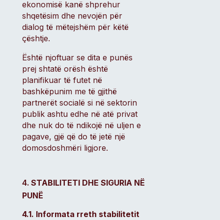
ekonomisë kanë shprehur
shqetësim dhe nevojën për
dialog të mëtejshëm për këtë
çështje.
Është njoftuar se dita e punës
prej shtatë orësh është
planifikuar të futet në
bashkëpunim me të gjithë
partnerët socialë si në sektorin
publik ashtu edhe në atë privat
dhe nuk do të ndikojë në uljen e
pagave, gjë që do të jetë një
domosdoshmëri ligjore.
STABILITETI DHE SIGURIA NË
PUNË
4.1. Informata rreth stabilitetit