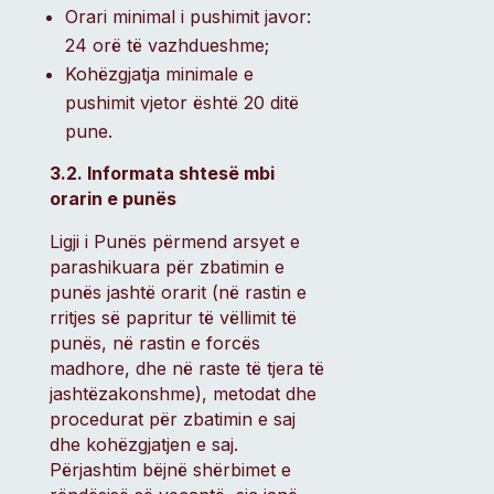
Orari minimal i pushimit javor:
24 orë të vazhdueshme;
Kohëzgjatja minimale e
pushimit vjetor është 20 ditë
pune.
3.2. Informata shtesë mbi
orarin e punës
Ligji i Punës përmend arsyet e
parashikuara për zbatimin e
punës jashtë orarit (në rastin e
rritjes së papritur të vëllimit të
punës, në rastin e forcës
madhore, dhe në raste të tjera të
jashtëzakonshme), metodat dhe
procedurat për zbatimin e saj
dhe kohëzgjatjen e saj.
Përjashtim bëjnë shërbimet e