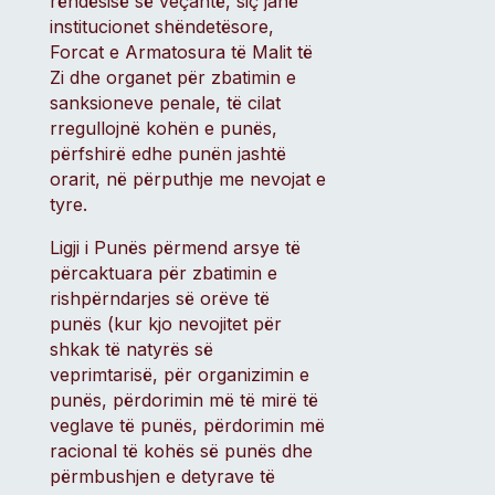
rëndësisë së veçantë, siç janë
institucionet shëndetësore,
Forcat e Armatosura të Malit të
Zi dhe organet për zbatimin e
sanksioneve penale, të cilat
rregullojnë kohën e punës,
përfshirë edhe punën jashtë
orarit, në përputhje me nevojat e
tyre.
Ligji i Punës përmend arsye të
përcaktuara për zbatimin e
rishpërndarjes së orëve të
punës (kur kjo nevojitet për
shkak të natyrës së
veprimtarisë, për organizimin e
punës, përdorimin më të mirë të
veglave të punës, përdorimin më
racional të kohës së punës dhe
përmbushjen e detyrave të