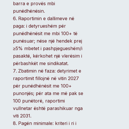
barra e provës mbi
punëdhënësin.
Raportimin e dallimeve në
paga: i detyrueshëm për
punëdhënësit me mbi 100+ të
punësuar; nëse një hendek prej
≥5% mbetet i pashpjegueshëm/i
pasaktë, kërkohet një vlerësim i
përbashkët me sindikatat.
Zbatimin në faza: detyrimet e
raportimit fillojnë në vitin 2027
për punëdhënësit me 100+
punonjës; për ata me më pak se
100 punëtorë, raportimi
vullnetar është parashikuar nga
viti 2031.
Pagën minimale: kriteri i ri i