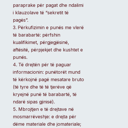
paraprake për pagat dhe ndalimi
i klauzolave të “sekretit të
pagës”.
Përkufizimin e punës me vlerë
të barabartë: përfshin
kualifikimet, përgjegjësinë,
aftësitë, përpjekjet dhe kushtet e
punës.
Të drejtën për të paguar
informacionin: punëtorët mund
të kërkojnë pagë mesatare bruto
(të tyre dhe të të tjerëve që
kryejnë punë të barabartë, të
ndarë sipas gjinisë).
Mbrojtjen e të drejtave në
mosmarrëveshje: e drejta për
dëme materiale dhe jomateriale;