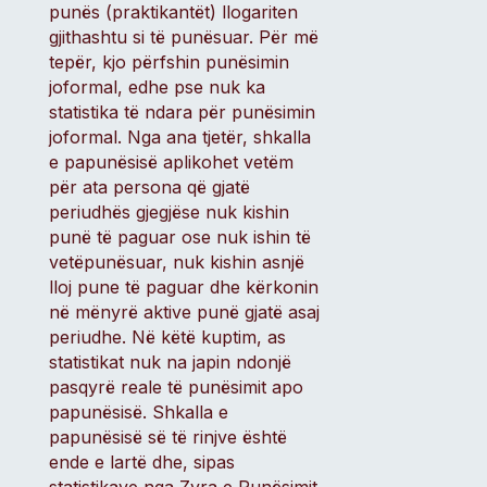
punës (praktikantët) llogariten
gjithashtu si të punësuar. Për më
tepër, kjo përfshin punësimin
joformal, edhe pse nuk ka
statistika të ndara për punësimin
joformal. Nga ana tjetër, shkalla
e papunësisë aplikohet vetëm
për ata persona që gjatë
periudhës gjegjëse nuk kishin
punë të paguar ose nuk ishin të
vetëpunësuar, nuk kishin asnjë
lloj pune të paguar dhe kërkonin
në mënyrë aktive punë gjatë asaj
periudhe. Në këtë kuptim, as
statistikat nuk na japin ndonjë
pasqyrë reale të punësimit apo
papunësisë. Shkalla e
papunësisë së të rinjve është
ende e lartë dhe, sipas