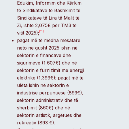
Edukim, Informim dhe Kërkim
të Sindikatave të Bashkimit të
Sindikatave të Lira të Malit të
Zi, ishte 2,075€ për TM3 të
[11]
vitit 2025);
pagat më të mëdha mesatare
neto në gusht 2025 ishin në
sektorin e financave dhe
sigurimeve (1,607€) dhe në
sektorin e furnizimit me energji
elektrike (1,399€); pagat më të
ulëta ishin në sektorin e
industrisë përpunuese (893€),
sektorin administrativ dhe të
shërbimit (860€) dhe në
sektorin artistik, argëtues dhe
rekreativ (893 €).