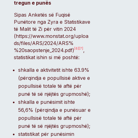
tregun e punës
Sipas Anketës së Fuqisë
Punëtore nga Zyra e Statistikave
të Malit të Zi për vitin 2024
(https://www.monstat.org/uploa
ds/files/ARS/2024/ARS%
[6]
[7]
%20saopstenje_2024.pdf)
,
statistikat ishin si më poshtë:
shkalla e aktivitetit ishte 63.9%
(përqindja e popullsisë aktive e
popullsisë totale të aftë për
punë të së njëjtës grupmoshë);
shkalla e punësimit ishte
56,6% (përqindja e punësuar e
popullsisë totale të aftë për
punë të së njëjtës grupmoshë);
statistikat për punësimin