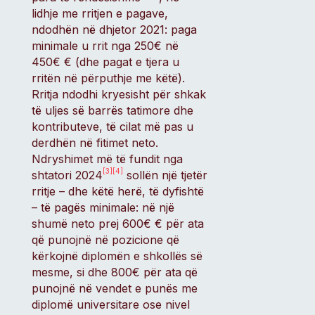
lidhje me rritjen e pagave,
ndodhën në dhjetor 2021: paga
minimale u rrit nga 250€ në
450€ € (dhe pagat e tjera u
rritën në përputhje me këtë).
Rritja ndodhi kryesisht për shkak
të uljes së barrës tatimore dhe
kontributeve, të cilat më pas u
derdhën në fitimet neto.
Ndryshimet më të fundit nga
[3]
[4]
shtatori 2024
sollën një tjetër
rritje – dhe këtë herë, të dyfishtë
– të pagës minimale: në një
shumë neto prej 600€ € për ata
që punojnë në pozicione që
kërkojnë diplomën e shkollës së
mesme, si dhe 800€ për ata që
punojnë në vendet e punës me
diplomë universitare ose nivel