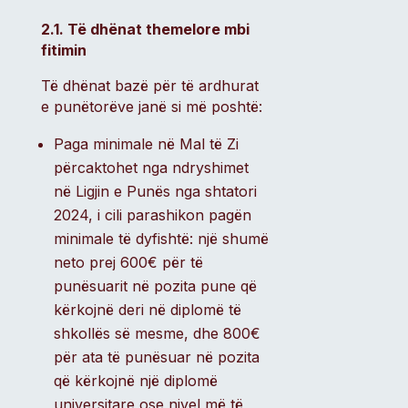
2.1. Të dhënat themelore mbi
fitimin
Të dhënat bazë për të ardhurat
e punëtorëve janë si më poshtë:
Paga minimale në Mal të Zi
përcaktohet nga ndryshimet
në Ligjin e Punës nga shtatori
2024, i cili parashikon pagën
minimale të dyfishtë: një shumë
neto prej 600€ për të
punësuarit në pozita pune që
kërkojnë deri në diplomë të
shkollës së mesme, dhe 800€
për ata të punësuar në pozita
që kërkojnë një diplomë
universitare ose nivel më të