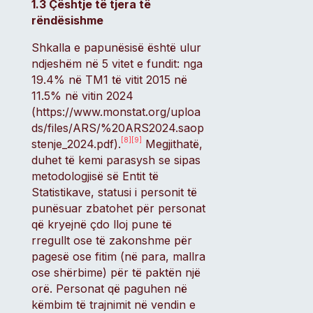
1.3 Çështje të tjera të
rëndësishme
Shkalla e papunësisë është ulur
ndjeshëm në 5 vitet e fundit: nga
19.4% në TM1 të vitit 2015 në
11.5% në vitin 2024
(https://www.monstat.org/uploa
ds/files/ARS/%20ARS2024.saop
[8]
[9]
stenje_2024.pdf).
Megjithatë,
duhet të kemi parasysh se sipas
metodologjisë së Entit të
Statistikave, statusi i personit të
punësuar zbatohet për personat
që kryejnë çdo lloj pune të
rregullt ose të zakonshme për
pagesë ose fitim (në para, mallra
ose shërbime) për të paktën një
orë. Personat që paguhen në
këmbim të trajnimit në vendin e