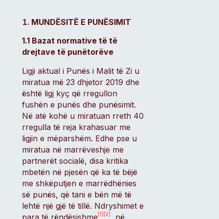
MUNDËSITË E PUNËSIMIT
1.1 Bazat normative të të
drejtave të punëtorëve
Ligji aktual i Punës i Malit të Zi u
miratua më 23 dhjetor 2019 dhe
është ligj kyç që rregullon
fushën e punës dhe punësimit.
Në atë kohë u miratuan rreth 40
rregulla të reja krahasuar me
ligjin e mëparshëm. Edhe pse u
miratua në marrëveshje me
partnerët socialë, disa kritika
mbetën në pjesën që ka të bëjë
me shkëputjen e marrëdhënies
së punës, që tani e bën më të
lehtë një gjë të tillë. Ndryshimet e
[1]
[2]
para të rëndësishme
, në