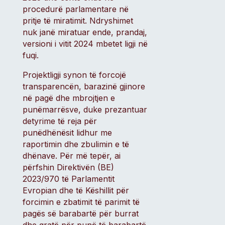
procedurë parlamentare në
pritje të miratimit. Ndryshimet
nuk janë miratuar ende, prandaj,
versioni i vitit 2024 mbetet ligji në
fuqi.
Projektligji synon të forcojë
transparencën, barazinë gjinore
në pagë dhe mbrojtjen e
punëmarrësve, duke prezantuar
detyrime të reja për
punëdhënësit lidhur me
raportimin dhe zbulimin e të
dhënave. Për më tepër, ai
përfshin Direktivën (BE)
2023/970 të Parlamentit
Evropian dhe të Këshillit për
forcimin e zbatimit të parimit të
pagës së barabartë për burrat