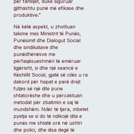
për familjet, duke siguruar
gjithashtu punë më efikase dhe
produktive.”
Në këtë aspekt, u zhvilluan
takime mes Ministrit të Punës,
Punësimit dhe Dialogut Social
dhe sindikatave dhe
punëdhënësve me
përfaqësueshmëri të emëruar
ligjërisht, si dhe një seancë e
Këshillit Social, gjatë së cilës u ra
dakord për hapat e parë drejt
futjes së një dite pune
shtatorëshe dhe u përcaktuan
metodat për zbatimin e saj të
mundshëm. Ndër të tjera, mbetet
pyetja se si do të ndikojë dita e
punës me shtatë orë në ushtri
dhe polici, dhe disa degë të