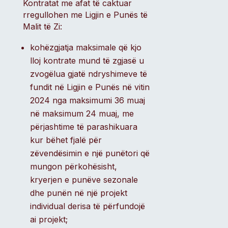
Kontratat me afat të caktuar
rregullohen me Ligjin e Punës të
Malit të Zi:
kohëzgjatja maksimale që kjo
lloj kontrate mund të zgjasë u
zvogëlua gjatë ndryshimeve të
fundit në Ligjin e Punës në vitin
2024 nga maksimumi 36 muaj
në maksimum 24 muaj, me
përjashtime të parashikuara
kur bëhet fjalë për
zëvendësimin e një punëtori që
mungon përkohësisht,
kryerjen e punëve sezonale
dhe punën në një projekt
individual derisa të përfundojë
ai projekt;