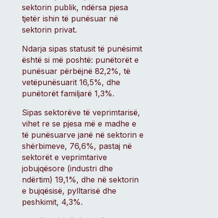
sektorin publik, ndërsa pjesa
tjetër ishin të punësuar në
sektorin privat.
Ndarja sipas statusit të punësimit
është si më poshtë: punëtorët e
punësuar përbëjnë 82,2%, të
vetëpunësuarit 16,5%, dhe
punëtorët familjarë 1,3%.
Sipas sektorëve të veprimtarisë,
vihet re se pjesa më e madhe e
të punësuarve janë në sektorin e
shërbimeve, 76,6%, pastaj në
sektorët e veprimtarive
jobujqësore (industri dhe
ndërtim) 19,1%, dhe në sektorin
e bujqësisë, pylltarisë dhe
peshkimit, 4,3%.