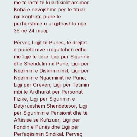
më të lartë të kualifikimit arsimor.
Koha e nevojshme për të fituar
një kontratë pune të
përhershme u ul gjithashtu nga
36 në 24 muaj.
Përveç Ligjit të Punës, të drejtat
e punëtorëve rregullohen edhe
me ligje të tjera: Ligji për Sigurinë
dhe Shëndetin në Punë, Ligji për
Ndalimin e Diskriminimit, Ligji për
Ndalimin e Ngacmimit në Punë,
Ligji për Grevën, Ligji për Tatimin
mbi të Ardhurat për Personat
Fizikë, Ligji për Sigurimin e
Detyrueshëm Shëndetësor, Ligji
për Sigurimin e Pensionit dhe të
Aftësisë së Kufizuar, Ligji për
Fondin e Punës dhe Ligji për
Përfaqësimin Sindikal. Përveç