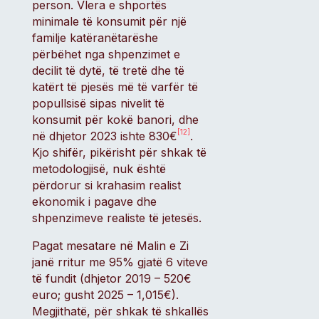
person. Vlera e shportës
minimale të konsumit për një
familje katëranëtarëshe
përbëhet nga shpenzimet e
decilit të dytë, të tretë dhe të
katërt të pjesës më të varfër të
popullsisë sipas nivelit të
konsumit për kokë banori, dhe
[12]
në dhjetor 2023 ishte 830€
.
Kjo shifër, pikërisht për shkak të
metodologjisë, nuk është
përdorur si krahasim realist
ekonomik i pagave dhe
shpenzimeve realiste të jetesës.
Pagat mesatare në Malin e Zi
janë rritur me 95% gjatë 6 viteve
të fundit (dhjetor 2019 – 520€
euro; gusht 2025 – 1,015€).
Megjithatë, për shkak të shkallës