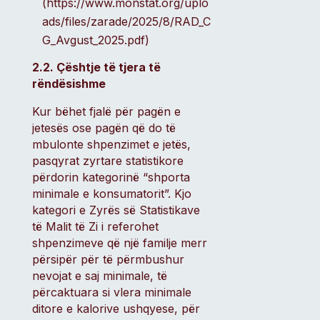
(https://www.monstat.org/uplo
ads/files/zarade/2025/8/RAD_C
G_Avgust_2025.pdf)
2.2. Çështje të tjera të
rëndësishme
Kur bëhet fjalë për pagën e
jetesës ose pagën që do të
mbulonte shpenzimet e jetës,
pasqyrat zyrtare statistikore
përdorin kategorinë “shporta
minimale e konsumatorit”. Kjo
kategori e Zyrës së Statistikave
të Malit të Zi i referohet
shpenzimeve që një familje merr
përsipër për të përmbushur
nevojat e saj minimale, të
përcaktuara si vlera minimale
ditore e kalorive ushqyese, për