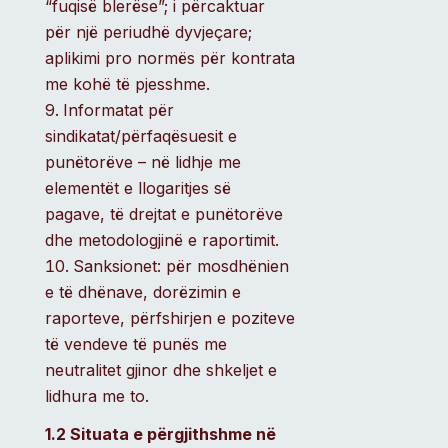
“fuqisë blerëse”; i përcaktuar
për një periudhë dyvjeçare;
aplikimi pro normës për kontrata
me kohë të pjesshme.
Informatat për
sindikatat/përfaqësuesit e
punëtorëve – në lidhje me
elementët e llogaritjes së
pagave, të drejtat e punëtorëve
dhe metodologjinë e raportimit.
Sanksionet: për mosdhënien
e të dhënave, dorëzimin e
raporteve, përfshirjen e poziteve
të vendeve të punës me
neutralitet gjinor dhe shkeljet e
lidhura me to.
1.2 Situata e përgjithshme në